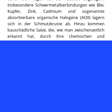
Insbesondere Schwermetallverbindungen wie Blei,
Kupfer, Zink, Cadmium und sogenannte
absorbierbare organische Halogene (AOX) lagern
sich in der Schmutzkruste ab. Hinzu kommen
bauschädliche Salze, die, wie man zwischenzeitlich
erkannt hat, durch ihre chemischen und
bauphysikalischen Reaktionen weitgehend für die
Zerstörung unserer Bausubstanz verantwortlich
sind. Dem gilt es Einhalt zu gebieten.
Schon längst ist die Fassadenreinigung im Rahmen
von Bausanierungen ein fester Bestandteil und
findet sich in fast allen Leistungsverzeichnissen
über Sanierungen an Fassaden wieder. Vereinfacht
muss man sich die Schmutzbelastung an einer
Fassade so vorstellen, dass die feinen Steinporen
(Kapillare) regelrecht mit Schmutz verklebt sind,
was übrigens auch zu einer beträchtlichen